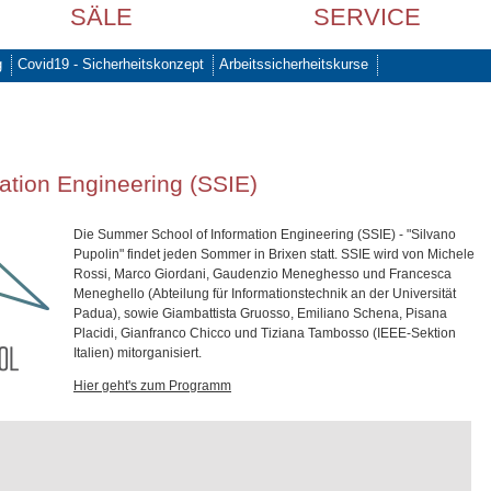
SÄLE
SERVICE
g
Covid19 - Sicherheitskonzept
Arbeitssicherheitskurse
ation Engineering (SSIE)
Die Summer School of Information Engineering (SSIE) - "Silvano
Pupolin" findet jeden Sommer in Brixen statt. SSIE wird von Michele
Rossi, Marco Giordani, Gaudenzio Meneghesso und Francesca
Meneghello (Abteilung für Informationstechnik an der Universität
Padua), sowie Giambattista Gruosso, Emiliano Schena, Pisana
Placidi, Gianfranco Chicco und Tiziana Tambosso (IEEE-Sektion
Italien) mitorganisiert.
Hier geht's zum Programm