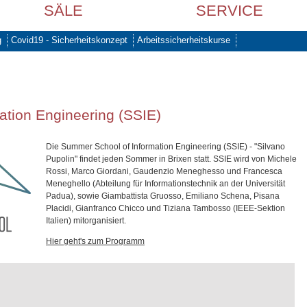
SÄLE
SERVICE
g
Covid19 - Sicherheitskonzept
Arbeitssicherheitskurse
ation Engineering (SSIE)
Die Summer School of Information Engineering (SSIE) - "Silvano
Pupolin" findet jeden Sommer in Brixen statt. SSIE wird von Michele
Rossi, Marco Giordani, Gaudenzio Meneghesso und Francesca
Meneghello (Abteilung für Informationstechnik an der Universität
Padua), sowie Giambattista Gruosso, Emiliano Schena, Pisana
Placidi, Gianfranco Chicco und Tiziana Tambosso (IEEE-Sektion
Italien) mitorganisiert.
Hier geht's zum Programm