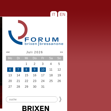
IT
EN
<<
Juli 2026
>>
Mo
Di
Mi
Do
Fr
Sa
So
1
2
3
4
5
6
7
8
9
10
11
12
13
14
15
16
17
18
19
20
21
22
23
24
25
26
27
28
29
30
31