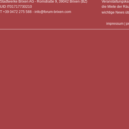
Stadtwerke Brixen AG - Romstraße 9, 39042 Brixen (BZ)
Veranstaltungska
UID IT01717730210
die Miete der Rä
T +39 0472 275 588 -
info@forum-brixen.com
wichtige News ü
impressum
|
p