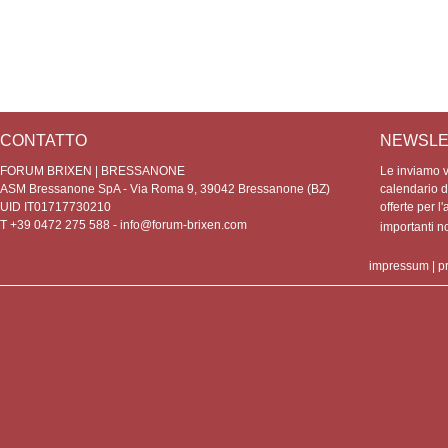
CONTATTO
NEWSLE
FORUM BRIXEN | BRESSANONE
Le inviamo vo
ASM Bressanone SpA - Via Roma 9, 39042 Bressanone (BZ)
calendario de
UID IT01717730210
offerte per l'
T +39 0472 275 588 -
info@forum-brixen.com
importanti 
impressum
|
p