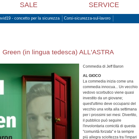
SALE
SERVICE
vid19 - concetto per la sicurezza
Corsi-sicurezza-sul-lavoro
 Green (in lingua tedesca) ALL'ASTRA
Commedia di Jeff Baron
AL GIOCO
La commedia inizia come una
commedia innocua... Un vecchio
vedovo scorbutico viene quasi
investito da un giovane;
quest'ultimo deve occuparsi del
vecchio una volta alla settimana
per i prossimi sei mesi. Divertito,
il pubblico può seguire
l'involontaria comicità di questa
"comunità forzata" e la sempre
più allegra scioltezza tra l'impari