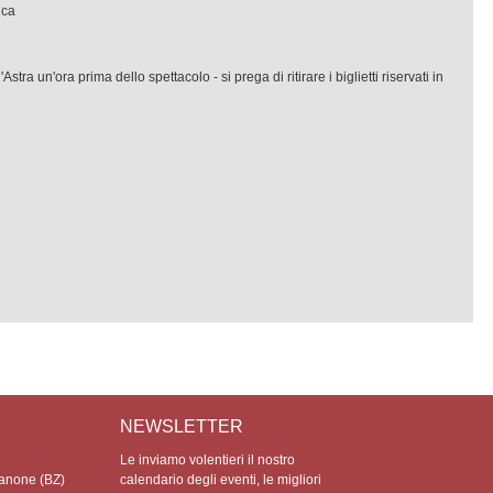
ica
'Astra un'ora prima dello spettacolo - si prega di ritirare i biglietti riservati in
NEWSLETTER
Le inviamo volentieri il nostro
anone (BZ)
calendario degli eventi, le migliori