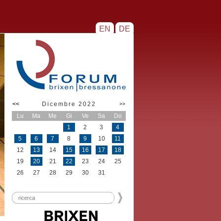
EN
DE
<<
Dicembre 2022
>>
Lu
Ma
Me
Gi
Ve
Sa
Do
1
2
3
4
5
6
7
8
9
10
11
12
13
14
15
16
17
18
19
20
21
22
23
24
25
26
27
28
29
30
31