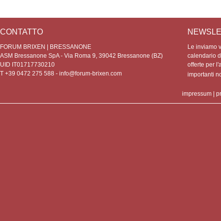
CONTATTO
NEWSLE
FORUM BRIXEN | BRESSANONE
Le inviamo vo
ASM Bressanone SpA - Via Roma 9, 39042 Bressanone (BZ)
calendario de
UID IT01717730210
offerte per l'
T +39 0472 275 588 -
info@forum-brixen.com
importanti 
impressum
|
p