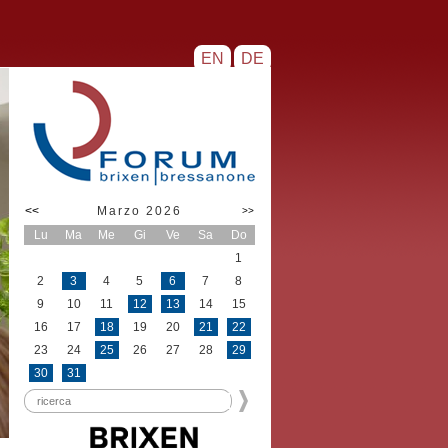
EN
DE
<<
Marzo 2026
>>
Lu
Ma
Me
Gi
Ve
Sa
Do
1
2
3
4
5
6
7
8
9
10
11
12
13
14
15
16
17
18
19
20
21
22
23
24
25
26
27
28
29
30
31