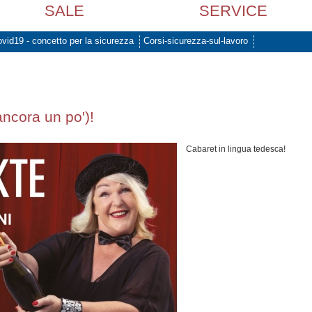
SALE
SERVICE
vid19 - concetto per la sicurezza
Corsi-sicurezza-sul-lavoro
ancora un po')!
Cabaret in lingua tedesca!