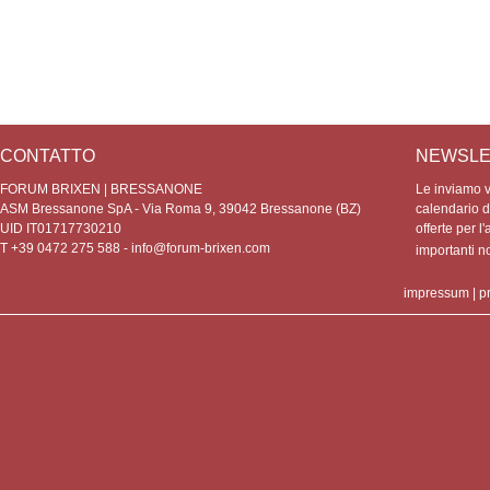
CONTATTO
NEWSLE
FORUM BRIXEN | BRESSANONE
Le inviamo vo
ASM Bressanone SpA - Via Roma 9, 39042 Bressanone (BZ)
calendario de
UID IT01717730210
offerte per l'
T +39 0472 275 588 -
info@forum-brixen.com
importanti 
impressum
|
p