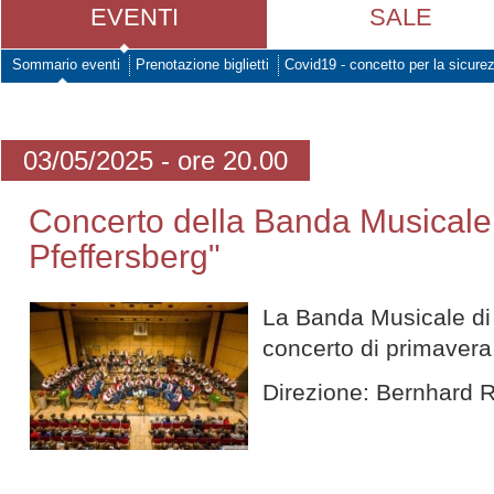
EVENTI
SALE
Sommario eventi
Prenotazione biglietti
Covid19 - concetto per la sicure
03/05/2025 - ore 20.00
Concerto della Banda Musicale
Pfeffersberg"
La Banda Musicale di
concerto di primavera
Direzione: Bernhard R