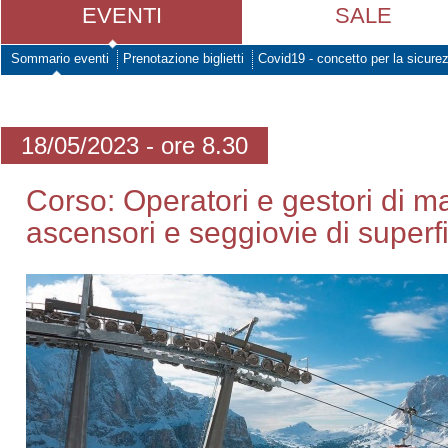
EVENTI
SALE
Sommario eventi
Prenotazione biglietti
Covid19 - concetto per la sicure
18/05/2023 - ore 8.30
Corso: Operatori e gestori di m
ascensori e seggiovie di superf