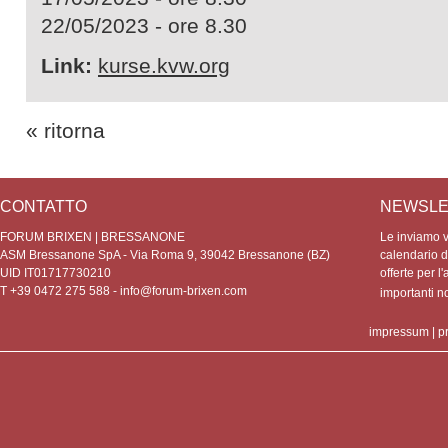
22/05/2023 - ore 8.30
Link:
kurse.kvw.org
« ritorna
CONTATTO
NEWSLE
FORUM BRIXEN | BRESSANONE
Le inviamo vo
ASM Bressanone SpA - Via Roma 9, 39042 Bressanone (BZ)
calendario de
UID IT01717730210
offerte per l'
T +39 0472 275 588 -
info@forum-brixen.com
importanti 
impressum
|
p