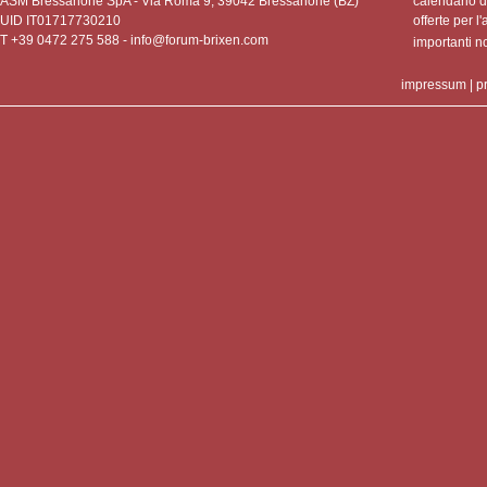
ASM Bressanone SpA - Via Roma 9, 39042 Bressanone (BZ)
calendario de
UID IT01717730210
offerte per l'
T +39 0472 275 588 -
info@forum-brixen.com
importanti 
impressum
|
p