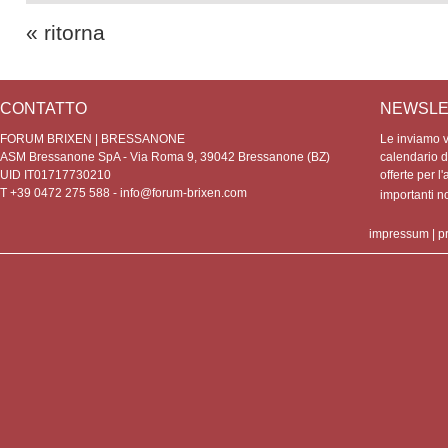
« ritorna
CONTATTO
NEWSLE
FORUM BRIXEN | BRESSANONE
Le inviamo vo
ASM Bressanone SpA - Via Roma 9, 39042 Bressanone (BZ)
calendario de
UID IT01717730210
offerte per l'
T +39 0472 275 588 -
info@forum-brixen.com
importanti 
impressum
|
p