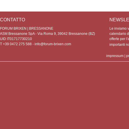
CONTATTO
NEWSLE
FORUM BRIXEN | BRESSANONE
Le inviamo vo
ASM Bressanone SpA - Via Roma 9, 39042 Bressanone (BZ)
calendario de
UID IT01717730210
offerte per l'
T +39 0472 275 588 -
info@forum-brixen.com
importanti 
impressum
|
p