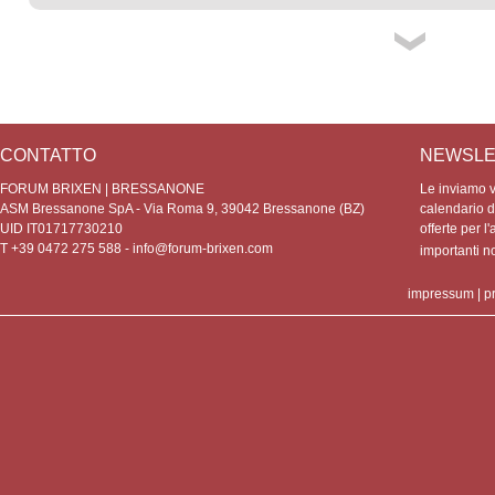
CONTATTO
NEWSLE
FORUM BRIXEN | BRESSANONE
Le inviamo vo
ASM Bressanone SpA - Via Roma 9, 39042 Bressanone (BZ)
calendario de
UID IT01717730210
offerte per l'
T +39 0472 275 588 -
info@forum-brixen.com
importanti 
impressum
|
p