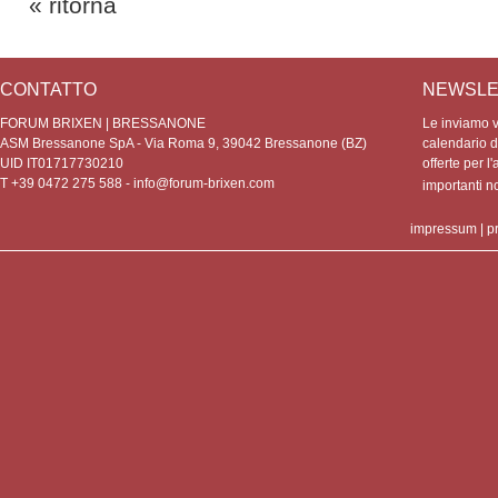
« ritorna
CONTATTO
NEWSLE
FORUM BRIXEN | BRESSANONE
Le inviamo vo
ASM Bressanone SpA - Via Roma 9, 39042 Bressanone (BZ)
calendario de
UID IT01717730210
offerte per l'
T +39 0472 275 588 -
info@forum-brixen.com
importanti 
impressum
|
p