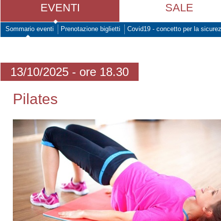
EVENTI
SALE
Sommario eventi
Prenotazione biglietti
Covid19 - concetto per la sicure
13/10/2025 - ore 18.30
Pilates