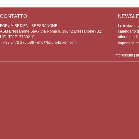
CONTATTO
NEWSLE
FORUM BRIXEN | BRESSANONE
Le inviamo vo
ASM Bressanone SpA - Via Roma 9, 39042 Bressanone (BZ)
calendario de
UID IT01717730210
offerte per l'
T +39 0472 275 588 -
info@forum-brixen.com
importanti 
impressum
|
p