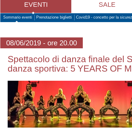
EVENTI
SALE
Sommario eventi
Prenotazione biglietti
Covid19 - concetto per la sicure
08/06/2019 - ore 20.00
Spettacolo di danza finale del
danza sportiva: 5 YEARS OF