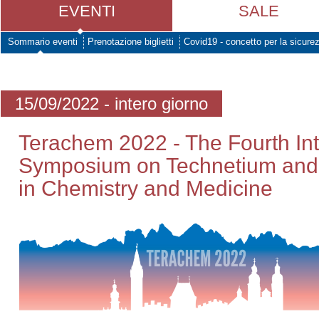
EVENTI
SALE
Sommario eventi
Prenotazione biglietti
Covid19 - concetto per la sicure
15/09/2022 - intero giorno
Terachem 2022 - The Fourth Int
Symposium on Technetium and 
in Chemistry and Medicine