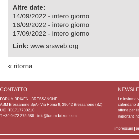
Altre date:
14/09/2022 - intero giorno
16/09/2022 - intero giorno
17/09/2022 - intero giorno
Link:
www.srsweb.org
« ritorna
CONTATTO
NEWSLE
FORUM BRIXEN | BRESSANONE
Le inviamo vo
ASM Bressanone SpA - Via Roma 9, 39042 Bressanone (BZ)
calendario de
UID IT01717730210
offerte per l'
T +39 0472 275 588 -
info@forum-brixen.com
importanti 
impressum
|
p