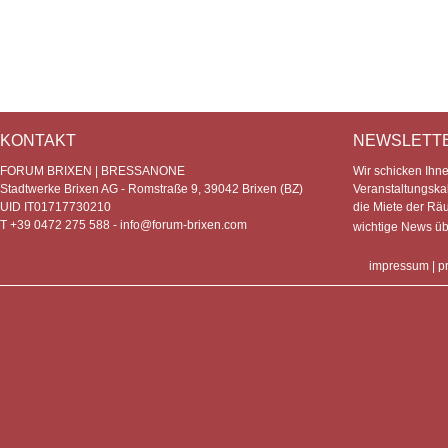
KONTAKT
NEWSLETT
FORUM BRIXEN | BRESSANONE
Wir schicken Ihn
Stadtwerke Brixen AG - Romstraße 9, 39042 Brixen (BZ)
Veranstaltungska
UID IT01717730210
die Miete der Rä
T +39 0472 275 588 -
info@forum-brixen.com
wichtige News ü
impressum
|
p