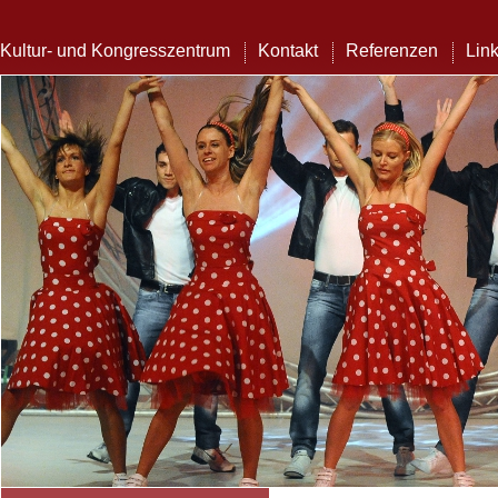
Kultur- und Kongresszentrum
Kontakt
Referenzen
Lin