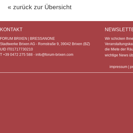
« zurück zur Übersicht
KONTAKT
NEWSLETT
FORUM BRIXEN | BRESSANONE
Wir schicken Ihn
Stadtwerke Brixen AG - Romstraße 9, 39042 Brixen (BZ)
Veranstaltungska
UID IT01717730210
die Miete der Rä
T +39 0472 275 588 -
info@forum-brixen.com
wichtige News ü
impressum
|
p