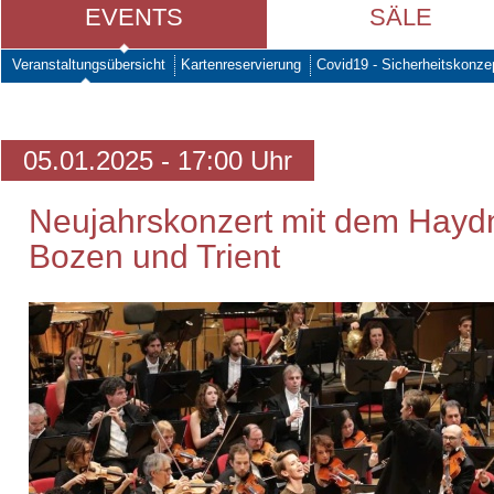
EVENTS
SÄLE
Veranstaltungsübersicht
Kartenreservierung
Covid19 - Sicherheitskonze
05.01.2025 - 17:00 Uhr
Neujahrskonzert mit dem Hayd
Bozen und Trient