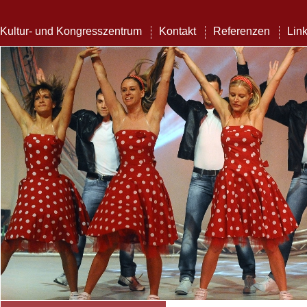
Kultur- und Kongresszentrum
Kontakt
Referenzen
Lin