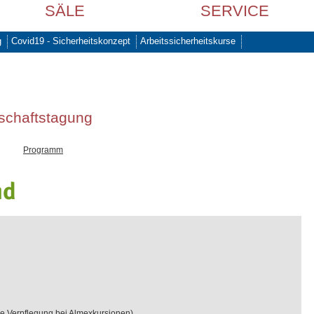
SÄLE
SERVICE
g
Covid19 - Sicherheitskonzept
Arbeitssicherheitskurse
tschaftstagung
Programm
e Verpflegung bei Almexkursionen)