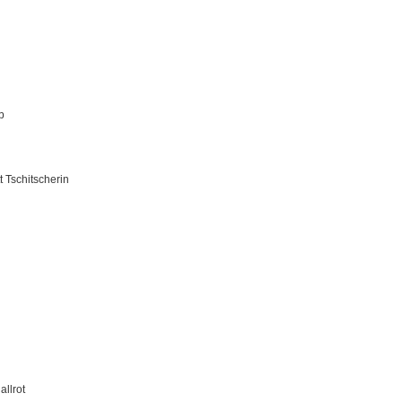
b
 Tschitscherin
allrot