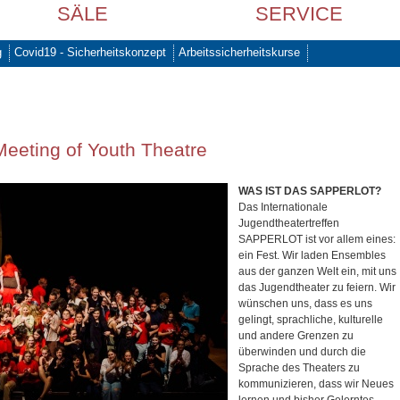
SÄLE
SERVICE
g
Covid19 - Sicherheitskonzept
Arbeitssicherheitskurse
 Meeting of Youth Theatre
WAS IST DAS SAPPERLOT?
Das Internationale
Jugendtheatertreffen
SAPPERLOT ist vor allem eines:
ein Fest. Wir laden Ensembles
aus der ganzen Welt ein, mit uns
das Jugendtheater zu feiern. Wir
wünschen uns, dass es uns
gelingt, sprachliche, kulturelle
und andere Grenzen zu
überwinden und durch die
Sprache des Theaters zu
kommunizieren, dass wir Neues