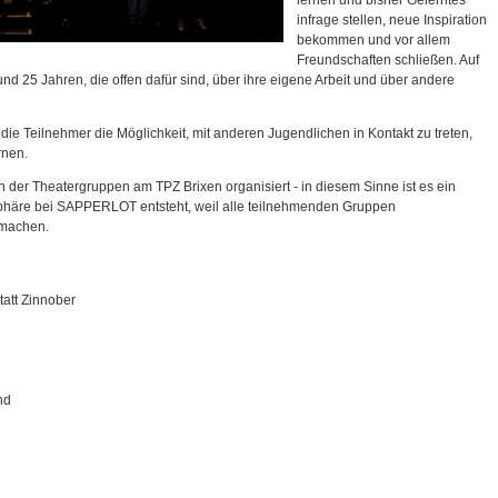
lernen und bisher Gelerntes
infrage stellen, neue Inspiration
bekommen und vor allem
Freundschaften schließen. Auf
d 25 Jahren, die offen dafür sind, über ihre eigene Arbeit und über andere
ie Teilnehmer die Möglichkeit, mit anderen Jugendlichen in Kontakt zu treten,
rnen.
er Theatergruppen am TPZ Brixen organisiert - in diesem Sinne ist es ein
sphäre bei SAPPERLOT entsteht, weil alle teilnehmenden Gruppen
 machen.
att Zinnober
nd