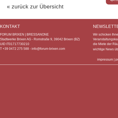
« zurück zur Übersicht
KONTAKT
NEWSLETT
FORUM BRIXEN | BRESSANONE
Wir schicken Ihn
Stadtwerke Brixen AG - Romstraße 9, 39042 Brixen (BZ)
Veranstaltungska
UID IT01717730210
die Miete der Rä
T +39 0472 275 588 -
info@forum-brixen.com
wichtige News ü
impressum
|
p