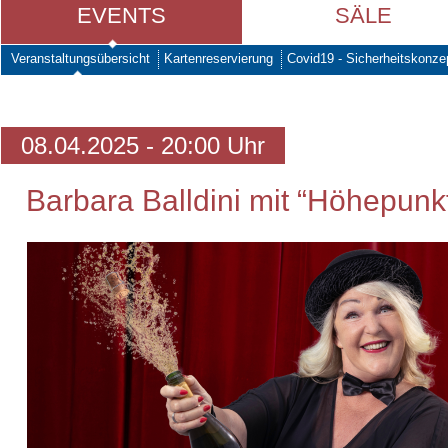
EVENTS
SÄLE
Veranstaltungsübersicht
Kartenreservierung
Covid19 - Sicherheitskonze
08.04.2025 - 20:00 Uhr
Barbara Balldini mit “Höhepunk