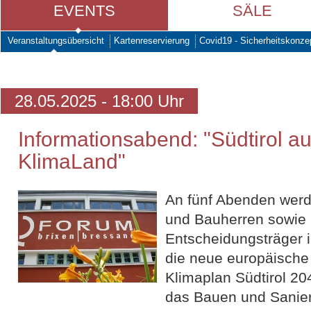
EVENTS
SÄLE
Veranstaltungsübersicht
Kartenreservierung
Covid19 - Sicherheitskonze
28.05.2025 - 18:00 Uhr
Informationsabend: "Südtirol 
KlimaLand"
An fünf Abenden werd
und Bauherren sowie p
Entscheidungsträger 
die neue europäische 
Klimaplan Südtirol 20
das Bauen und Saniere