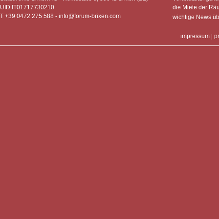
UID IT01717730210
die Miete der Rä
T +39 0472 275 588 -
info@forum-brixen.com
wichtige News ü
impressum
|
p