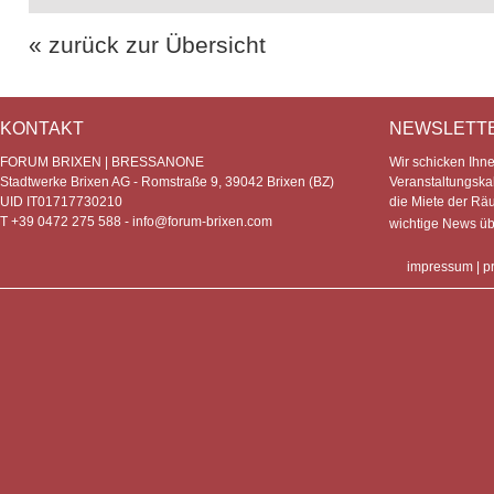
« zurück zur Übersicht
KONTAKT
NEWSLETT
FORUM BRIXEN | BRESSANONE
Wir schicken Ihn
Stadtwerke Brixen AG - Romstraße 9, 39042 Brixen (BZ)
Veranstaltungska
UID IT01717730210
die Miete der Rä
T +39 0472 275 588 -
info@forum-brixen.com
wichtige News ü
impressum
|
p