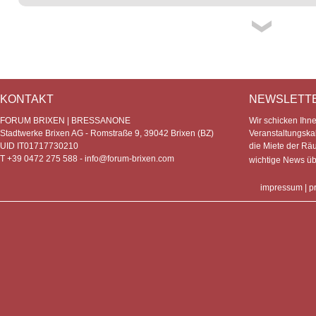
KONTAKT
NEWSLETT
FORUM BRIXEN | BRESSANONE
Wir schicken Ihn
Stadtwerke Brixen AG - Romstraße 9, 39042 Brixen (BZ)
Veranstaltungska
UID IT01717730210
die Miete der Rä
T +39 0472 275 588 -
info@forum-brixen.com
wichtige News ü
impressum
|
p