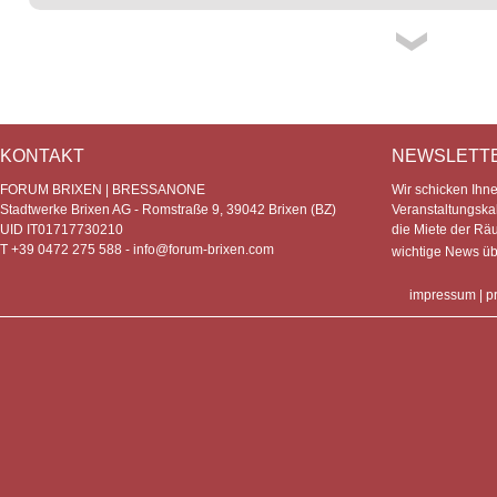
KONTAKT
NEWSLETT
FORUM BRIXEN | BRESSANONE
Wir schicken Ihn
Stadtwerke Brixen AG - Romstraße 9, 39042 Brixen (BZ)
Veranstaltungska
UID IT01717730210
die Miete der Rä
T +39 0472 275 588 -
info@forum-brixen.com
wichtige News ü
impressum
|
p