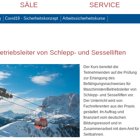
SÄLE
SERVICE
g
Covid19 - Sicherheitskonzept
Arbeitssicherheitskurse
triebsleiter von Schlepp- und Sesselliften
Der Kurs bereitet die
Teilnehmenden auf die Prüfung
zur Erlangung des
Befähigungsnachweises für
Maschinisten/Betriebsleiter von
Schlepp- und Sesselliften vor.
Der Unterricht wird von
Fachreferenten aus der Praxis
gestaltet. Im Auftrag und
finanziert vom deutschen
Bildungsressort und in
Zusammenarbeit mit dem Amt für
Seilbahnen.