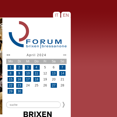
IT
EN
<<
April 2024
>>
Mo
Di
Mi
Do
Fr
Sa
So
1
2
3
4
5
6
7
8
9
10
11
12
13
14
15
16
17
18
19
20
21
22
23
24
25
26
27
28
29
30