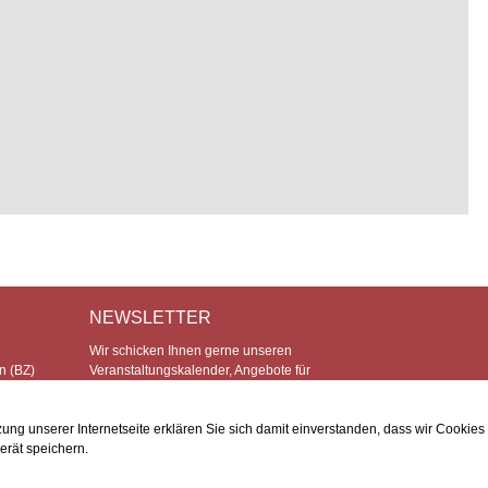
NEWSLETTER
Wir schicken Ihnen gerne unseren
n (BZ)
Veranstaltungskalender, Angebote für
die Miete der Räumlichkeiten und
wichtige News über das Forum Brixen!
ng unserer Internetseite erklären Sie sich damit einverstanden, dass wir Cookies
erät speichern.
impressum
|
privacy
|
cookies
|
sitemap