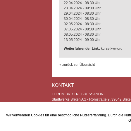
22.04.2024 - 08:30 Uhr
23.04.2024 - 09:00 Uhr
29.04.2024 - 08:30 Uhr
30.04.2024 - 08:30 Uhr
02.05.2024 - 08:30 Uhr
07.05.2024 - 08:30 Uhr
08.05.2024 - 08:30 Uhr
13.05.2024 - 09:00 Uhr
Weiterführender Link:
kurse.kvw.org
« zurück zur Übersicht
KONTAKT
FORUM BRIXEN | BRESSANONE
Stadtwerke Brixen AG - Romstraße 9, 39042 Brixe
UID IT01717730210
T +39 0472 275 588 -
info@forum-brixen.com
Wir verwenden Cookies für eine bestmögliche Nutzererfahrung. Durch die Nutzu
G