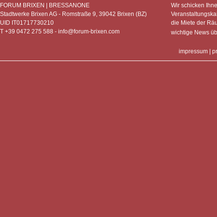
FORUM BRIXEN | BRESSANONE
Wir schicken Ihn
Stadtwerke Brixen AG - Romstraße 9, 39042 Brixen (BZ)
Veranstaltungska
UID IT01717730210
die Miete der Rä
T +39 0472 275 588 -
info@forum-brixen.com
wichtige News ü
impressum
|
p