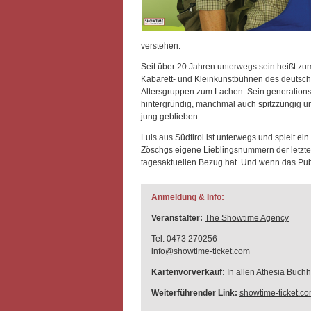
verstehen.
Seit über 20 Jahren unterwegs sein heißt zum
Kabarett- und Kleinkunstbühnen des deutsche
Altersgruppen zum Lachen. Sein generations
hintergründig, manchmal auch spitzzüngig und
jung geblieben.
Luis aus Südtirol ist unterwegs und spielt e
Zöschgs eigene Lieblingsnummern der letzten 
tagesaktuellen Bezug hat. Und wenn das Publ
Anmeldung & Info:
Veranstalter:
The Showtime Agency
Tel. 0473 270256
info@showtime-ticket.com
Kartenvorverkauf:
In allen Athesia Buch
Weiterführender Link:
showtime-ticket.c