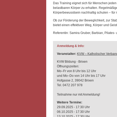
Das Training eignet sich für Menschen jeden 
belastbaren Körper zu erhalten. Regelmäßi
Körperbewusstsein nachhaltig schulen – für 
Ob zur Förderung der Beweglichkeit, zur Stab
bietet einen effektiven Weg, Körper und Geist
Referentin: Samira Gruber, Barbian, Pilates-
Anmeldung & Info:
Veranstalter:
KVW – Katholischer Verband
KVW Bildung - Brixen
Öffnungszeiten:
Mo–Fr von 8 Uhr bis 12 Uhr
und Mo–Do von 14 Uhr bis 17 Uhr
Hofgasse 2, 39042 Brixen
Tel. 0472 207 978
Teilnahme nur mit Anmeldung!
Weitere Termine:
29.09.2025 - 17:30 Uhr
06.10.2025 - 17:30 Uhr
13.10.2025 - 17:30 Uhr