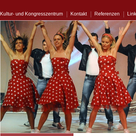
Kultur- und Kongresszentrum
Kontakt
Referenzen
Lin