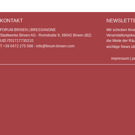
KONTAKT
NEWSLETT
FORUM BRIXEN | BRESSANONE
Wir schicken Ihn
Stadtwerke Brixen AG - Romstraße 9, 39042 Brixen (BZ)
Veranstaltungska
UID IT01717730210
die Miete der Rä
T +39 0472 275 588 -
info@forum-brixen.com
wichtige News ü
impressum
|
p