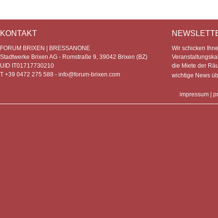
KONTAKT
NEWSLETT
FORUM BRIXEN | BRESSANONE
Wir schicken Ihn
Stadtwerke Brixen AG - Romstraße 9, 39042 Brixen (BZ)
Veranstaltungska
UID IT01717730210
die Miete der Rä
T +39 0472 275 588 -
info@forum-brixen.com
wichtige News ü
impressum
|
p