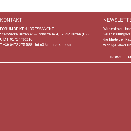
KONTAKT
NEWSLETT
FORUM BRIXEN | BRESSANONE
Wir schicken Ihn
Stadtwerke Brixen AG - Romstraße 9, 39042 Brixen (BZ)
Veranstaltungska
UID IT01717730210
die Miete der Rä
T +39 0472 275 588 -
info@forum-brixen.com
wichtige News ü
impressum
|
p