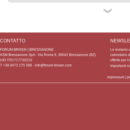
CONTATTO
NEWSLE
FORUM BRIXEN | BRESSANONE
Le inviamo vo
ASM Bressanone SpA - Via Roma 9, 39042 Bressanone (BZ)
calendario de
UID IT01717730210
offerte per l'
T +39 0472 275 588 -
info@forum-brixen.com
importanti 
impressum
|
p