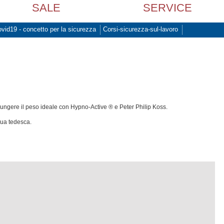
SALE
SERVICE
vid19 - concetto per la sicurezza
Corsi-sicurezza-sul-lavoro
ungere il peso ideale con Hypno-Active ® e Peter Philip Koss.
gua tedesca.