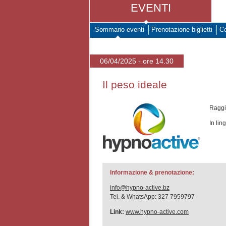
EVENTI
Sommario eventi
Prenotazione biglietti
Co
06/04/2025 - ore 14.30
Il peso ideale
Raggi
In lin
Informazione & prenotazione:
info@hypno-active.bz
Tel. & WhatsApp: 327 7959797
Link:
www.hypno-active.com