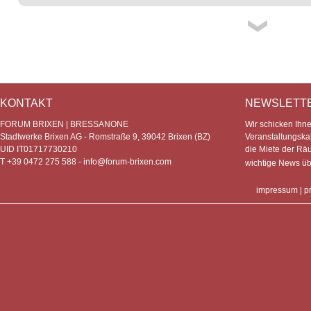
KONTAKT
NEWSLETT
FORUM BRIXEN | BRESSANONE
Wir schicken Ihn
Stadtwerke Brixen AG - Romstraße 9, 39042 Brixen (BZ)
Veranstaltungska
UID IT01717730210
die Miete der Rä
T +39 0472 275 588 -
info@forum-brixen.com
wichtige News ü
impressum
|
p