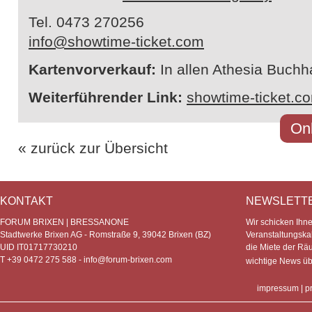
Tel. 0473 270256
info@showtime-ticket.com
Kartenvorverkauf:
In allen Athesia Buch
Weiterführender Link:
showtime-ticket.c
Onl
« zurück zur Übersicht
KONTAKT
NEWSLETT
FORUM BRIXEN | BRESSANONE
Wir schicken Ihn
Stadtwerke Brixen AG - Romstraße 9, 39042 Brixen (BZ)
Veranstaltungska
UID IT01717730210
die Miete der Rä
T +39 0472 275 588 -
info@forum-brixen.com
wichtige News ü
impressum
|
p