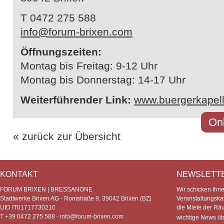
T 0472 275 588
info@forum-brixen.com
Öffnungszeiten:
Montag bis Freitag: 9-12 Uhr
Montag bis Donnerstag: 14-17 Uhr
Weiterführender Link:
www.buergerkapelle
Onl
« zurück zur Übersicht
KONTAKT
NEWSLETT
FORUM BRIXEN | BRESSANONE
Wir schicken Ihn
Stadtwerke Brixen AG - Romstraße 9, 39042 Brixen (BZ)
Veranstaltungska
UID IT01717730210
die Miete der Rä
T +39 0472 275 588 -
info@forum-brixen.com
wichtige News ü