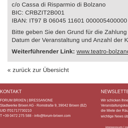
c/o Cassa di Risparmio di Bolzano
BIC: CRBZIT2B001
IBAN: IT97 B 06045 11601 000005400000
Bitte geben Sie den Grund für die Zahlung
Datum der Veranstaltung und Anzahl der K
Weiterführender Link:
www.teatro-bolzano
« zurück zur Übersicht
KONTAKT
NEWSLETT
FORUM BRIXEN | BRESSANONE
Wir schicken Ihn
Stadtwerke Brixen AG - Romstraße 9, 39042 Brixen (BZ)
Veranstaltungska
UID IT01717730210
die Miete der Rä
T +39 0472 275 588 -
info@forum-brixen.com
wichtige News ü
impressum
|
p