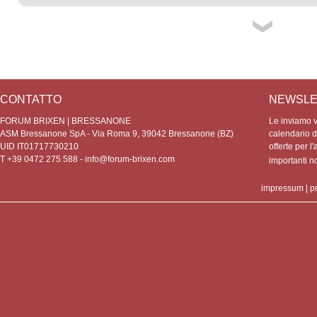
CONTATTO
NEWSLE
FORUM BRIXEN | BRESSANONE
Le inviamo vo
ASM Bressanone SpA - Via Roma 9, 39042 Bressanone (BZ)
calendario de
UID IT01717730210
offerte per l'
T +39 0472 275 588 -
info@forum-brixen.com
importanti 
impressum
|
p