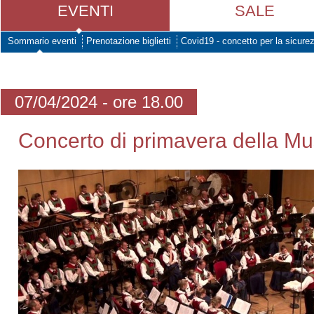
EVENTI
SALE
Sommario eventi
Prenotazione biglietti
Covid19 - concetto per la sicure
07/04/2024 - ore 18.00
Concerto di primavera della Mu