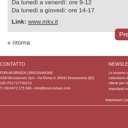
Da lunedì a venerdì: ore 9-12
Da lunedì a giovedì: ore 14-17
Link:
www.mkv.it
Pre
« ritorna
CONTATTO
NEWSLE
FORUM BRIXEN | BRESSANONE
Le inviamo vo
ASM Bressanone SpA - Via Roma 9, 39042 Bressanone (BZ)
calendario de
UID IT01717730210
offerte per l'
T +39 0472 275 588 -
info@forum-brixen.com
importanti 
impressum
|
p