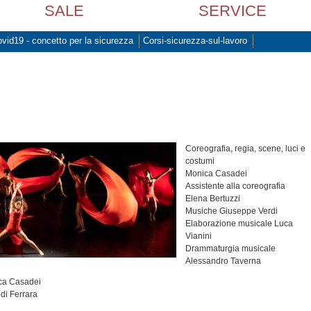
SALE
SERVICE
vid19 - concetto per la sicurezza
Corsi-sicurezza-sul-lavoro
Coreografia, regia, scene, luci e
costumi
Monica Casadei
Assistente alla coreografia
Elena Bertuzzi
Musiche Giuseppe Verdi
Elaborazione musicale Luca
Vianini
Drammaturgia musicale
Alessandro Taverna
ca Casadei
di Ferrara