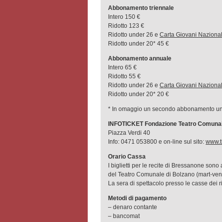
Abbonamento triennale
Intero 150 €
Ridotto 123 €
Ridotto under 26 e
Carta Giovani Naziona
Ridotto under 20* 45 €
Abbonamento annuale
Intero 65 €
Ridotto 55 €
Ridotto under 26 e
Carta Giovani Naziona
Ridotto under 20* 20 €
* In omaggio un secondo abbonamento und
INFOTICKET Fondazione Teatro Comunale 
Piazza Verdi 40
Info: 0471 053800 e on-line sul sito:
www.ti
Orario Cassa
I biglietti per le recite di Bressanone sono 
del Teatro Comunale di Bolzano (mart-ven
La sera di spettacolo presso le casse dei ris
Metodi di pagamento
– denaro contante
– bancomat