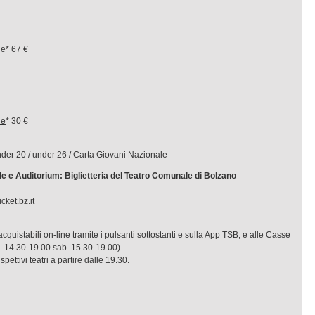
le
* 67 €
le
* 30 €
er 20 / under 26 / Carta Giovani Nazionale
e Auditorium: Biglietteria del Teatro Comunale di Bolzano
cket.bz.it
acquistabili on-line tramite i pulsanti sottostanti e sulla App TSB, e alle Casse
. 14.30-19.00 sab. 15.30-19.00).
pettivi teatri a partire dalle 19.30.