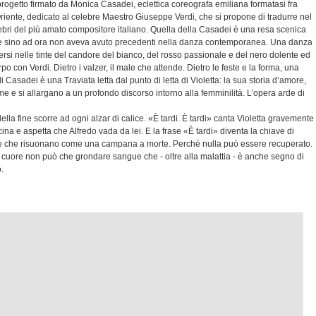
 progetto firmato da Monica Casadei, eclettica coreografa emiliana formatasi fra
n Oriente, dedicato al celebre Maestro Giuseppe Verdi, che si propone di tradurre nel
bri del più amato compositore italiano. Quella della Casadei è una resa scenica
he sino ad ora non aveva avuto precedenti nella danza contemporanea. Una danza
ersi nelle tinte del candore del bianco, del rosso passionale e del nero dolente ed
o con Verdi. Dietro i valzer, il male che attende. Dietro le feste e la forma, una
di Casadei è una Traviata letta dal punto di letta di Violetta: la sua storia d’amore,
ntime e si allargano a un profondo discorso intorno alla femminilità. L’opera arde di
 della fine scorre ad ogni alzar di calice. «È tardi. È tardi» canta Violetta gravemente
icina e aspetta che Alfredo vada da lei. E la frase «È tardi» diventa la chiave di
le che risuonano come una campana a morte. Perché nulla può essere recuperato.
uo cuore non può che grondare sangue che - oltre alla malattia - è anche segno di
.