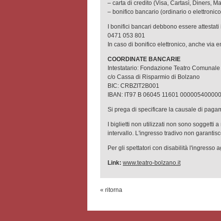
– carta di credito (Visa, Cartasì, Diners, M
– bonifico bancario (ordinario o elettronico
I bonifici bancari debbono essere attestat
0471 053 801
In caso di bonifico elettronico, anche via e
COORDINATE BANCARIE
Intestatario: Fondazione Teatro Comunale
c/o Cassa di Risparmio di Bolzano
BIC: CRBZIT2B001
IBAN: IT97 B 06045 11601 00000540000
Si prega di specificare la causale di pagam
I biglietti non utilizzati non sono soggetti 
intervallo. L'ingresso tradivo non garantisce
Per gli spettatori con disabilità l'ingresso 
Link:
www.teatro-bolzano.it
« ritorna