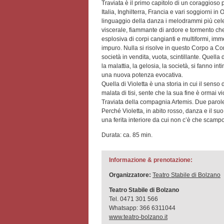
Traviata è il primo capitolo di un coraggioso
Italia, Inghilterra, Francia e vari soggiorni i
linguaggio della danza i melodrammi più cele
viscerale, fiammante di ardore e tormento c
esplosiva di corpi cangianti e multiformi, imm
impuro. Nulla si risolve in questo Corpo a Corp
società in vendita, vuota, scintillante. Quella 
la malattia, la gelosia, la società, si fanno i
una nuova potenza evocativa.
Quella di Violetta è una storia in cui il senso
malata di tisi, sente che la sua fine è ormai v
Traviata della compagnia Artemis. Due paro
Perché Violetta, in abito rosso, danza e il s
una ferita interiore da cui non c’è che scampo
Durata: ca. 85 min.
Informazione & prenotazione:
Organizzatore:
Teatro Stabile di Bolzano
Teatro Stabile di Bolzano
Tel. 0471 301 566
Whatsapp: 366 6311044
www.teatro-bolzano.it