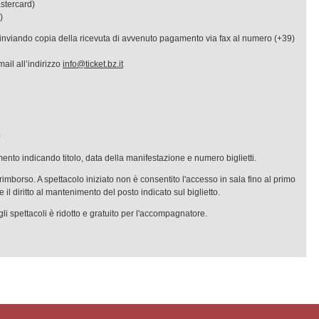
astercard)
)
i inviando copia della ricevuta di avvenuto pagamento via fax al numero (+39)
mail all’indirizzo
info@ticket.bz.it
0
ento indicando titolo, data della manifestazione e numero biglietti.
a rimborso. A spettacolo iniziato non è consentito l'accesso in sala fino al primo
 il diritto al mantenimento del posto indicato sul biglietto.
agli spettacoli è ridotto e gratuito per l'accompagnatore.