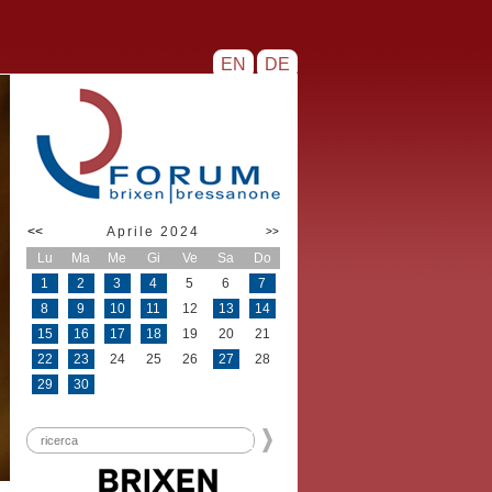
EN
DE
<<
Aprile 2024
>>
Lu
Ma
Me
Gi
Ve
Sa
Do
1
2
3
4
5
6
7
8
9
10
11
12
13
14
15
16
17
18
19
20
21
22
23
24
25
26
27
28
29
30