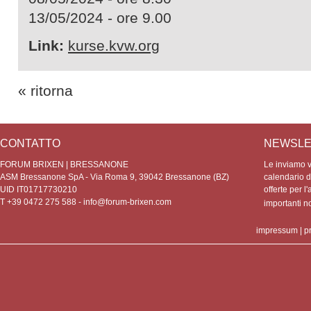
13/05/2024 - ore 9.00
Link:
kurse.kvw.org
« ritorna
CONTATTO
NEWSLE
FORUM BRIXEN | BRESSANONE
Le inviamo vo
ASM Bressanone SpA - Via Roma 9, 39042 Bressanone (BZ)
calendario de
UID IT01717730210
offerte per l'
T +39 0472 275 588 -
info@forum-brixen.com
importanti 
impressum
|
p