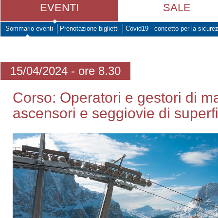
EVENTI
SALE
Sommario eventi
Prenotazione biglietti
Covid19 - concetto per la sicure
15/04/2024 - ore 8.30
Corso: Operatori e gestori di m
ascensori e seggiovie di superf