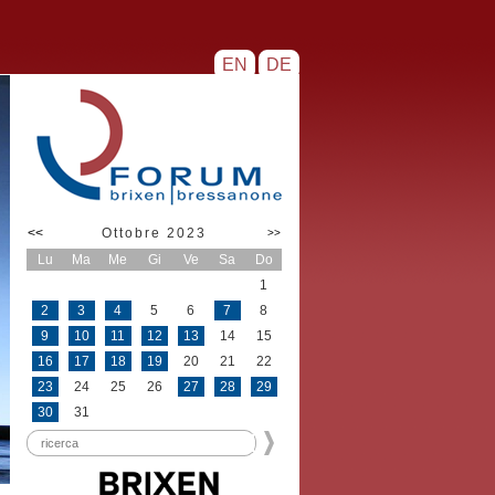
EN
DE
<<
Ottobre 2023
>>
Lu
Ma
Me
Gi
Ve
Sa
Do
1
2
3
4
5
6
7
8
9
10
11
12
13
14
15
16
17
18
19
20
21
22
23
24
25
26
27
28
29
30
31