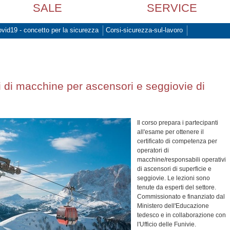
SALE
SERVICE
vid19 - concetto per la sicurezza
Corsi-sicurezza-sul-lavoro
i di macchine per ascensori e seggiovie di
Il corso prepara i partecipanti
all'esame per ottenere il
certificato di competenza per
operatori di
macchine/responsabili operativi
di ascensori di superficie e
seggiovie. Le lezioni sono
tenute da esperti del settore.
Commissionato e finanziato dal
Ministero dell'Educazione
tedesco e in collaborazione con
l'Ufficio delle Funivie.