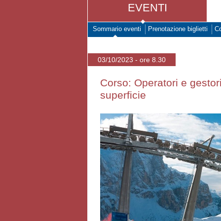
EVENTI
Sommario eventi
Prenotazione biglietti
Co
03/10/2023 - ore 8.30
Corso: Operatori e gestor
superficie