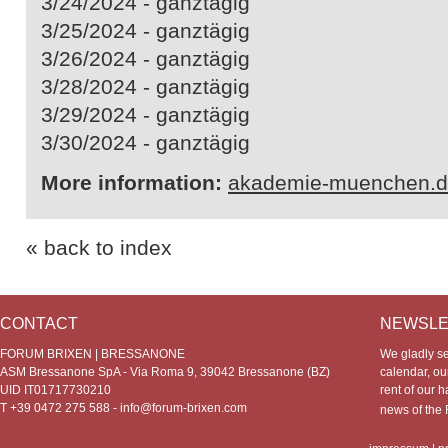
3/24/2024 - ganztägig
3/25/2024 - ganztägig
3/26/2024 - ganztägig
3/28/2024 - ganztägig
3/29/2024 - ganztägig
3/30/2024 - ganztägig
More information:
akademie-muenchen.
« back to index
CONTACT
NEWSLE
FORUM BRIXEN | BRESSANONE
We gladly s
ASM Bressanone SpA - Via Roma 9, 39042 Bressanone (BZ)
calendar, our
UID IT01717730210
rent of our h
T +39 0472 275 588 -
info@forum-brixen.com
news of th