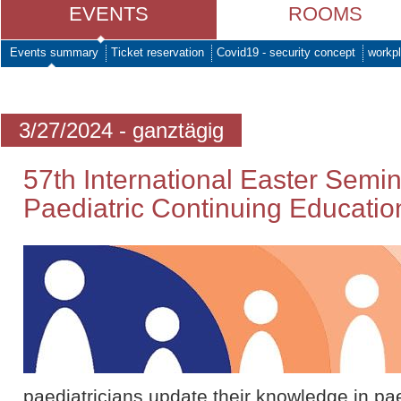
EVENTS
ROOMS
Events summary
Ticket reservation
Covid19 - security concept
workpl
3/27/2024 - ganztägig
57th International Easter Semi
Paediatric Continuing Educatio
paediatricians update their knowledge in pa