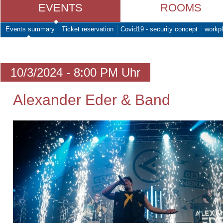
EVENTS
ROOMS
Events summary
Ticket reservation
Covid19 - security concept
workpl
10/3/2024 - 8:00 PM Uhr
Alexander Eder & Band