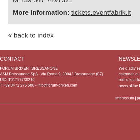
More information:
tickets.eventfabrik.it
« back to index
CONTACT
NEWSLE
FORUM BRIXEN | BRESSANONE
We gladly s
ASM Bressanone SpA - Via Roma 9, 39042 Bressanone (BZ)
calendar, our
UID IT01717730210
rent of our h
T +39 0472 275 588 -
info@forum-brixen.com
news of th
impressum
|
p